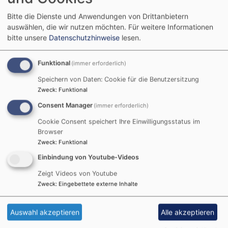
Bitte die Dienste und Anwendungen von Drittanbietern
So, 13.9. 9:30 Uhr
auswählen, die wir nutzen möchten.
Für weitere Informationen
Nachkirchweih-Gottesdienst
bitte unsere
Datenschutzhinweise
lesen.
Gochsheim
Evang.-Luth. Kirche St. Michael Gochsheim
Funktional
(immer erforderlich)
Speichern von Daten: Cookie für die Benutzersitzung
Zweck
:
Funktional
Consent Manager
(immer erforderlich)
Cookie Consent speichert Ihre Einwilligungsstatus im
Browser
Zweck
:
Funktional
Einbindung von Youtube-Videos
Zeigt Videos von Youtube
Zweck
:
Eingebettete externe Inhalte
Auswahl akzeptieren
Alle akzeptieren
So, 20.9. 9:30 Uhr