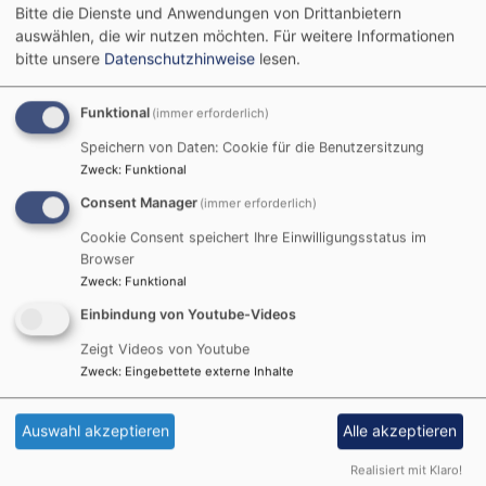
Bitte die Dienste und Anwendungen von Drittanbietern
auswählen, die wir nutzen möchten.
Für weitere Informationen
So, 6.9. 9:30 Uhr
bitte unsere
Datenschutzhinweise
lesen.
Kirchweih-Gottesdienst
Gochsheim
Evang.-Luth. Kirche St. Michael Gochsheim
Funktional
(immer erforderlich)
Speichern von Daten: Cookie für die Benutzersitzung
Zweck
:
Funktional
Consent Manager
(immer erforderlich)
Cookie Consent speichert Ihre Einwilligungsstatus im
Browser
Zweck
:
Funktional
Einbindung von Youtube-Videos
Zeigt Videos von Youtube
Zweck
:
Eingebettete externe Inhalte
Auswahl akzeptieren
Alle akzeptieren
Realisiert mit Klaro!