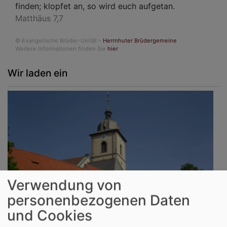
finden; klopfet an, so wird euch aufgetan.
Matthäus 7,7
© Evangelische Brüder-Unität –
Herrnhuter Brüdergemeine
Weitere Informationen finden Sie
hier
.
Wir laden ein
Verwendung von
personenbezogenen Daten
und Cookies