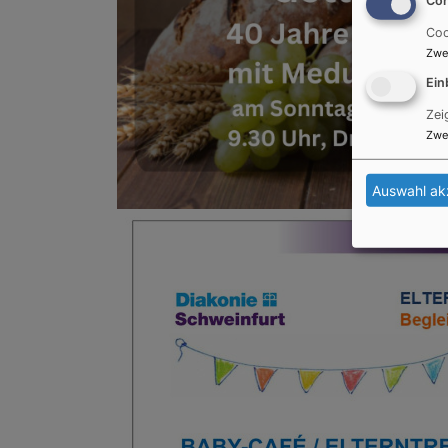
Coo
Zwe
Ein
Zei
Zwe
Auswahl ak