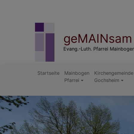
Direkt
zum
Inhalt
geMAINsam 
Evang.-Luth. Pfarrei Mainboge
Startseite
Mainbogen
Kirchengemeinde
Pfarrei
Gochsheim
Hauptnavigation