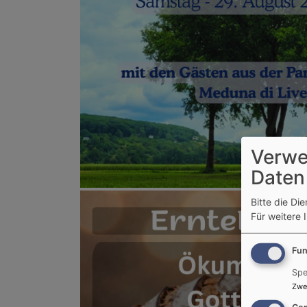
Verwe
Daten
Bitte die Di
Für weitere 
Fun
Spe
Zwe
Con