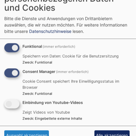
In der Bibel lesen und beten
und Cookies
Karin Schöner
Schonungen
Gemeindehaus der ev.-luth. Kirchengemeinde Schonungen
Bitte die Dienste und Anwendungen von Drittanbietern
auswählen, die wir nutzen möchten.
Für weitere Informationen
bitte unsere
Datenschutzhinweise
lesen.
Funktional
(immer erforderlich)
Speichern von Daten: Cookie für die Benutzersitzung
Zweck
:
Funktional
Consent Manager
(immer erforderlich)
Cookie Consent speichert Ihre Einwilligungsstatus im
Browser
Zweck
:
Funktional
Einbindung von Youtube-Videos
Di, 27.10. 19:30 Uhr
Zeigt Videos von Youtube
Bibeltreff
Zweck
:
Eingebettete externe Inhalte
In der Bibel lesen und beten
Karin Schöner
Schonungen
Gemeindehaus der ev.-luth. Kirchengemeinde Schonungen
Auswahl akzeptieren
Alle akzeptieren