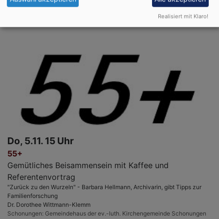
Realisiert mit Klaro!
Do, 5.11. 15 Uhr
55+
Gemütliches Beisammensein mit Kaffee und
Referentenvortrag
"Zurück zu den Wurzeln" - Barbara Hellmann, Archivarin, gibt Tipps zur
Familienforschung
Dr. Dorothee Wittmann-Klemm
Schonungen
Gemeindehaus der ev.-luth. Kirchengemeinde Schonungen