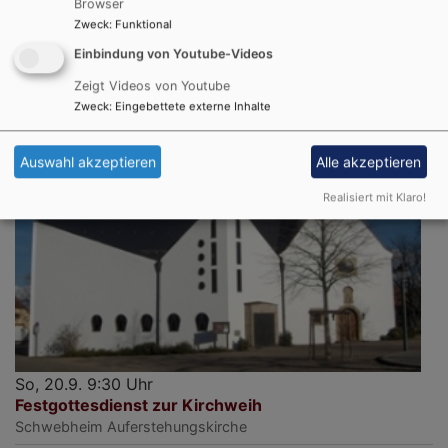
Nachkirchweih-Gottesdienst
Browser
Zweck
:
Funktional
Gochsheim
Evang.-Luth. Kirche St. Michael Gochsheim
Einbindung von Youtube-Videos
Zeigt Videos von Youtube
Zweck
:
Eingebettete externe Inhalte
Auswahl akzeptieren
Alle akzeptieren
Realisiert mit Klaro!
So, 20.9. 9:30 Uhr
Festgottesdienst zur Kirchweih
Schwebheim
Auferstehungskirche