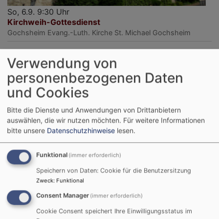
So, 6.9. 9:30 Uhr
Kirchweih-Gottesdienst
Gochsheim
Evang.-Luth. Kirche St. Michael Gochsheim
Verwendung von
personenbezogenen Daten
und Cookies
Bitte die Dienste und Anwendungen von Drittanbietern
auswählen, die wir nutzen möchten.
Für weitere Informationen
bitte unsere
Datenschutzhinweise
lesen.
Funktional
(immer erforderlich)
Speichern von Daten: Cookie für die Benutzersitzung
Zweck
:
Funktional
Consent Manager
(immer erforderlich)
So, 13.9. 9:30 Uhr
Cookie Consent speichert Ihre Einwilligungsstatus im