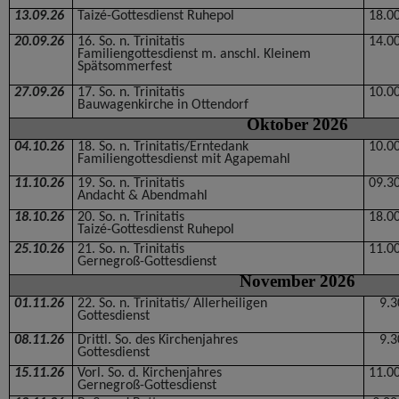
13.09.26
Taizé-Gottesdienst Ruhepol
18.0
20.09.26
16. So. n. Trinitatis
14.0
Familiengottesdienst m. anschl. Kleinem
Spätsommerfest
27.09.26
17. So. n. Trinitatis
10.0
Bauwagenkirche in Ottendorf
Oktober 2026
04.10.26
18. So. n. Trinitatis/Erntedank
10.0
Familiengottesdienst mit Agapemahl
11.10.26
19. So. n. Trinitatis
09.3
Andacht & Abendmahl
18.10.26
20. So. n. Trinitatis
18.0
Taizé-Gottesdienst Ruhepol
25.10.26
21. So. n. Trinitatis
11.0
Gernegroß-Gottesdienst
November 2026
01.11.26
22. So. n. Trinitatis/ Allerheiligen
9.3
Gottesdienst
08.11.26
Drittl. So. des Kirchenjahres
9.3
Gottesdienst
15.11.26
Vorl. So. d. Kirchenjahres
11.0
Gernegroß-Gottesdienst