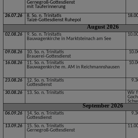
Gernegroß-Gottesdienst
mit Tauferinnerung
26.07.26
8. So. n. Trinitatis
18.0
Taizé-Gottesdienst Ruhepol
August 2026
02.08.26
9. So. n. Trinitatis
10.0
Bauwagenkirche in Marktsteinach am See
09.08.26
10. So. n. Trinitatis
10.0
Brauerei-Gottesdienst
16.08.26
11. So. n. Trinitatis
10.0
Bauwagenkirche m. AM in Reichmannshausen
23.08.26
12. So. n. Trinitatis
9.3
Gottesdienst
30.08.26
13. So. n. Trinitatis
Wir f
Goch
Schw
September 2026
06.09.26
14. So. n. Trinitatis
9.3
Gottesdienst
13.09.26
15. So. n. Trinitatis
11.0
Gernegroß-Gottesdienst