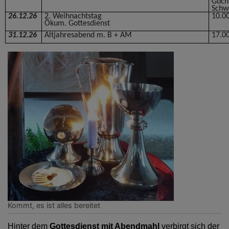
Goch
Schw
26.12.26
2. Weihnachtstag
10.0
Ökum. Gottesdienst
31.12.26
Altjahresabend m. B + AM
17.0
Kommt, es ist alles bereitet
Hinter dem
Gottesdienst mit Abendmahl
verbirgt sich der