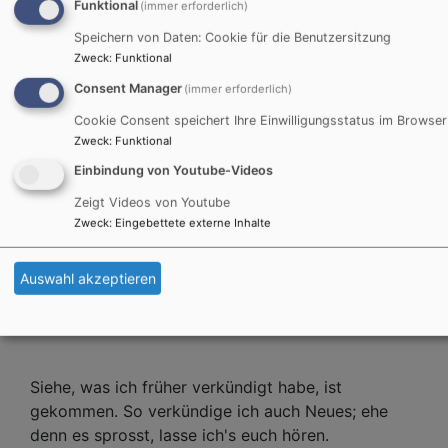
Funktional
(immer erforderlich)
Speichern von Daten: Cookie für die Benutzersitzung
Zweck
:
Funktional
Consent Manager
(immer erforderlich)
Cookie Consent speichert Ihre Einwilligungsstatus im Browser
Zweck
:
Funktional
Gottesdienst am Pfingstmontag in Greßhausen
Einbindung von Youtube-Videos
Pfingstmontag
bedeutet
ökumenische Gemeinschaft im
Zeigt Videos von Youtube
Gottesdienst und beim anschließendem Frühschoppen.
Ob bei gutem Wetter an der Bauwagenkirche oder bei
Zweck
:
Eingebettete externe Inhalte
Regen in der Greßhausener Kirche – eine Dialogpredigt
steht aktuellen Themen ist immer im Zentrum des
Geschehens.
Auswahl akzeptieren
Siehe, was ich früher verkündigt habe, ist
gekommen. So verkündige ich auch Neues; ehe
denn es sprosst, lasse ich's euch hören.