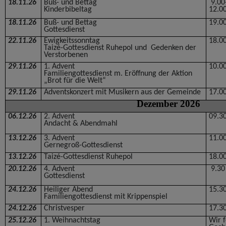
18.11.26
Buß- und Bettag
9.00
Kinderbibeltag
12.0
18.11.26
Buß- und Bettag
19.0
Gottesdienst
22.11.26
Ewigkeitssonntag
18.0
Taizé-Gottesdienst Ruhepol und Gedenken der
Verstorbenen
29.11.26
1. Advent
10.0
Familiengottesdienst m. Eröffnung der Aktion
„Brot für die Welt“
29.11.26
Adventskonzert mit Musikern aus der Gemeinde
17.0
Dezember 2026
06.12.26
2. Advent
09.3
Andacht & Abendmahl
13.12.26
3. Advent
11.0
Gernegroß-Gottesdienst
13.12.26
Taizé-Gottesdienst Ruhepol
18.0
20.12.26
4. Advent
9.30
Gottesdienst
24.12.26
Heiliger Abend
15.3
Familiengottesdienst mit Krippenspiel
24.12.26
Christvesper
17.3
25.12.26
1. Weihnachtstag
Wir f