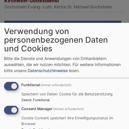
Kirchweih-Gottesdienst
Gochsheim
Evang.-Luth. Kirche St. Michael Gochsheim
Verwendung von
personenbezogenen Daten
und Cookies
Bitte die Dienste und Anwendungen von Drittanbietern
auswählen, die wir nutzen möchten.
Für weitere Informationen
bitte unsere
Datenschutzhinweise
lesen.
Funktional
(immer erforderlich)
Speichern von Daten: Cookie für die Benutzersitzung
Zweck
:
Funktional
Consent Manager
(immer erforderlich)
So, 13.9. 9:30 Uhr
Nachkirchweih-Gottesdienst
Cookie Consent speichert Ihre Einwilligungsstatus im
Browser
Gochsheim
Evang.-Luth. Kirche St. Michael Gochsheim