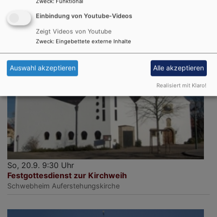
Zweck
:
Funktional
Einbindung von Youtube-Videos
Zeigt Videos von Youtube
Zweck
:
Eingebettete externe Inhalte
Auswahl akzeptieren
Alle akzeptieren
Realisiert mit Klaro!
So, 20.9. 9:30 Uhr
Festgottesdienst zur Kirchweih
Schwebheim
Auferstehungskirche