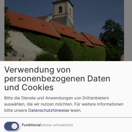
Verwendung von
So, 6.9. 9:30 Uhr
Kirchweih-Gottesdienst
personenbezogenen Daten
Gochsheim
Evang.-Luth. Kirche St. Michael Gochsheim
und Cookies
Bitte die Dienste und Anwendungen von Drittanbietern
auswählen, die wir nutzen möchten.
Für weitere Informationen
bitte unsere
Datenschutzhinweise
lesen.
Funktional
(immer erforderlich)