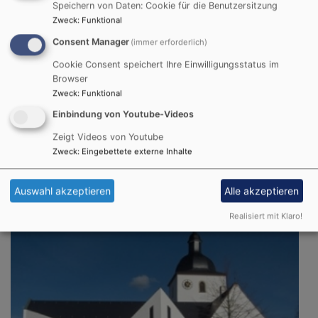
Speichern von Daten: Cookie für die Benutzersitzung
Zweck
:
Funktional
Consent Manager
(immer erforderlich)
Cookie Consent speichert Ihre Einwilligungsstatus im
Browser
Zweck
:
Funktional
Einbindung von Youtube-Videos
Zeigt Videos von Youtube
So, 13.9. 9:30 Uhr
Zweck
:
Eingebettete externe Inhalte
Nachkirchweih-Gottesdienst
Gochsheim
Evang.-Luth. Kirche St. Michael Gochsheim
Auswahl akzeptieren
Alle akzeptieren
Realisiert mit Klaro!