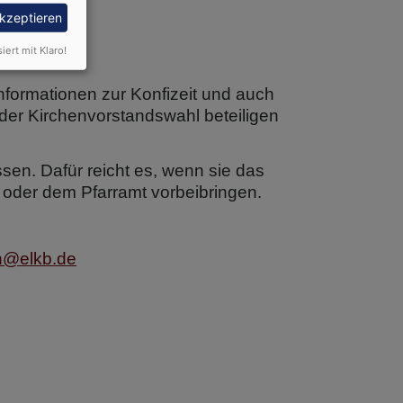
akzeptieren
siert mit Klaro!
nformationen zur Konfizeit und auch
der Kirchenvorstandswahl beteiligen
ssen. Dafür reicht es, wenn sie das
oder dem Pfarramt vorbeibringen.
n@elkb.de