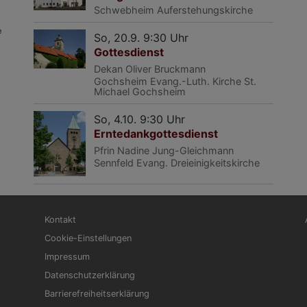
Schwebheim
Auferstehungskirche
e
So, 20.9. 9:30 Uhr
Gottesdienst
Dekan Oliver Bruckmann
Gochsheim
Evang.-Luth. Kirche St.
Michael Gochsheim
So, 4.10. 9:30 Uhr
Erntedankgottesdienst
Pfrin Nadine Jung-Gleichmann
Sennfeld
Evang. Dreieinigkeitskirche
Fußbereichsmenü
Be
Kontakt
Cookie-Einstellungen
Impressum
Datenschutzerklärung
Barrierefreiheitserklärung