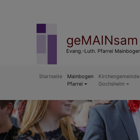
Direkt
zum
Inhalt
geMAINsam 
Evang.-Luth. Pfarrei Mainboge
Startseite
Mainbogen
Kirchengemeinde
Pfarrei
Gochsheim
Hauptnavigation