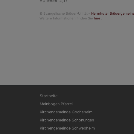
Epheser 2,17
© Evangelische Brüder-Unität –
Herrnhuter Brüdergemein
Weitere Informationen finden Sie
hier
.
Hauptnavigation
Startseite
Mainbogen Pfarrei
Kirchengemeinde Gochsheim
Kirchengemeinde Schonungen
Kirchengemeinde Schwebheim