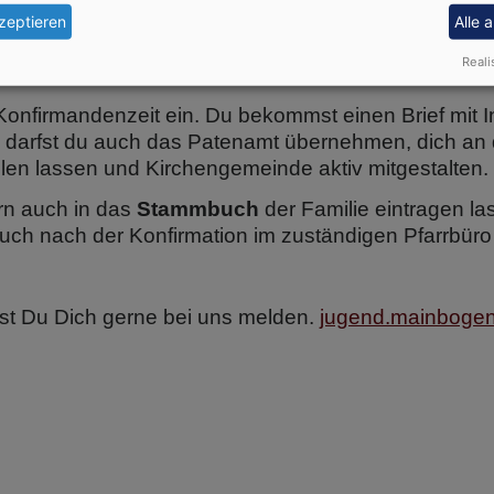
nen, die ihre Konfirmation schon gefeiert haben.
zeptieren
Alle 
 und Menschen, die sich darin engagieren kennen.
Reali
n der Gemeinde übernimmst.
onfirmandenzeit ein. Du bekommst einen Brief mit I
 darfst du auch das Patenamt übernehmen, dich an 
len lassen und Kirchengemeinde aktiv mitgestalten.
rn auch in das
Stammbuch
der Familie eintragen la
h nach der Konfirmation im zuständigen Pfarrbüro 
st Du Dich gerne bei uns melden.
jugend.mainboge