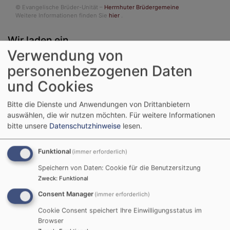
© Evangelische Brüder-Unität –
Herrnhuter Brüdergemeine
Weitere Informationen finden Sie
hier
.
Wir laden ein
Verwendung von
personenbezogenen Daten
und Cookies
Bitte die Dienste und Anwendungen von Drittanbietern
auswählen, die wir nutzen möchten.
Für weitere Informationen
bitte unsere
Datenschutzhinweise
lesen.
Funktional
(immer erforderlich)
Speichern von Daten: Cookie für die Benutzersitzung
Zweck
:
Funktional
Consent Manager
(immer erforderlich)
Cookie Consent speichert Ihre Einwilligungsstatus im
So, 6.9. 9:30 Uhr
Browser